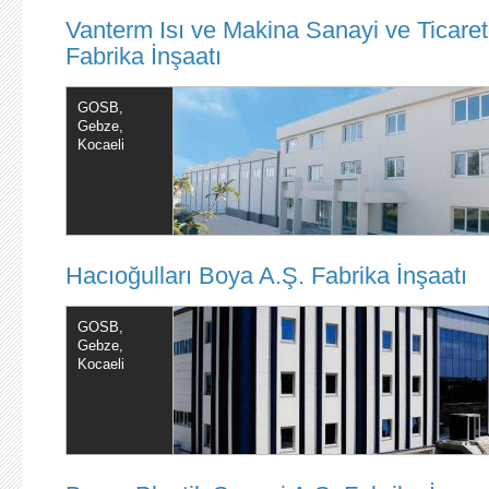
Vanterm Isı ve Makina Sanayi ve Ticaret
Fabrika İnşaatı
GOSB,
Gebze,
Kocaeli
Hacıoğulları Boya A.Ş. Fabrika İnşaatı
GOSB,
Gebze,
Kocaeli