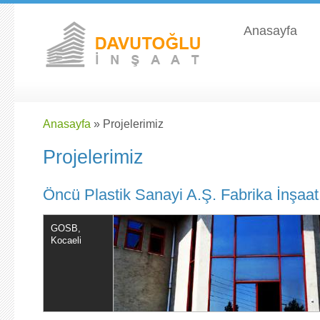
Ana içeriğe atla
Anasayfa
Anasayfa
» Projelerimiz
Projelerimiz
Öncü Plastik Sanayi A.Ş. Fabrika İnşaat
GOSB,
Kocaeli