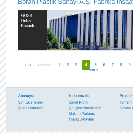
Boran Plastik Sanayi A.Ş. Fabrika İnşaat
GOSB,
Gebze,
Kocaeli
« ilk
‹ önceki
1
2
3
4
5
6
7
8
9
Sayfalar
son »
Anasayfa
Hakkımızda
Projeler
Son Eklenenler
Şirket Profili
Tamamla
Şirket Haberleri
Çalışma Alanlarımız
Devam e
Makine Parkımız
İmalat Detayları