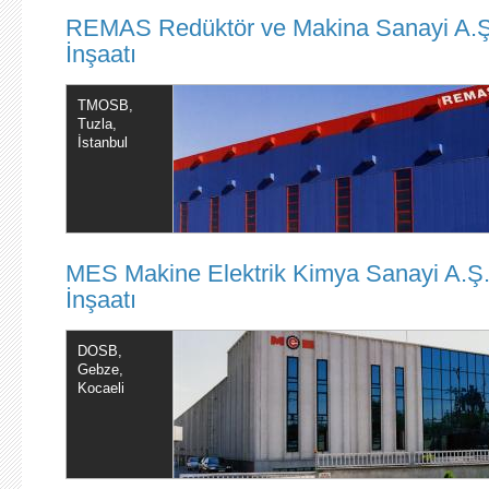
REMAS Redüktör ve Makina Sanayi A.Ş
İnşaatı
TMOSB,
Tuzla,
İstanbul
MES Makine Elektrik Kimya Sanayi A.Ş.
İnşaatı
DOSB,
Gebze,
Kocaeli